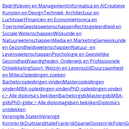
Bedrijfsleven en Management
Informatica en AI
Creatieve
Kunsten en Design
Techniek, Architectuur en
Luchtvaart
Financiën en Economie
Horeca en
Toerisme
Geesteswetenschappen
Rechtsgeleerdheid en
Sociale Wetenschappen
Wiskunde en
Natuurwetenschappen
Media en Marketing
Geneeskunde
en Gezondheidswetenschappen
Natuur- en
Levenswetenschappen
Psychologie en Geestelijke
Gezondheid
Vaardigheden, Onderwijs en Professionele
Ontwikkeling
Sport, Welzijn en Levensstijl
Duurzaamheid
en Milieu
Opleidingen zoeken
Bacheloropleidingen vinden
Masteropleidingen
vinden
MBA-opleidingen vinden
PhD-opleidingen vinden
👉 Alle diploma's bekijken
Bachelorgids
Mastergids
MBA-
gids
PhD-gids
👉 Alle diplomagidsen bekijken
Diploma's
ontdekken
Verenigde Staten
Verenigd
Koninkrijk
Duitsland
Italië
Frankrijk
Spanje
Oostenrijk
Polen
G