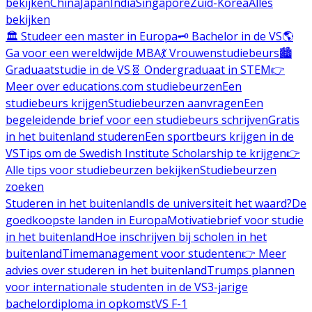
bekijken
China
Japan
India
Singapore
Zuid-Korea
Alles
bekijken
🏛️ Studeer een master in Europa
🗝️ Bachelor in de VS
🌎
Ga voor een wereldwijde MBA
💃 Vrouwenstudiebeurs
🏙️
Graduaatstudie in de VS
🧬 Ondergraduaat in STEM
👉
Meer over educations.com studiebeurzen
Een
studiebeurs krijgen
Studiebeurzen aanvragen
Een
begeleidende brief voor een studiebeurs schrijven
Gratis
in het buitenland studeren
Een sportbeurs krijgen in de
VS
Tips om de Swedish Institute Scholarship te krijgen
👉
Alle tips voor studiebeurzen bekijken
Studiebeurzen
zoeken
Studeren in het buitenland
Is de universiteit het waard?
De
goedkoopste landen in Europa
Motivatiebrief voor studie
in het buitenland
Hoe inschrijven bij scholen in het
buitenland
Timemanagement voor studenten
👉 Meer
advies over studeren in het buitenland
Trumps plannen
voor internationale studenten in de VS
3-jarige
bachelordiploma in opkomst
VS F-1