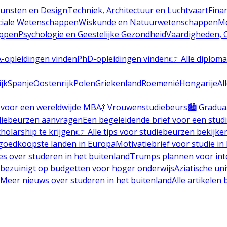
Kunsten en Design
Techniek, Architectuur en Luchtvaart
Fina
ciale Wetenschappen
Wiskunde en Natuurwetenschappen
Me
appen
Psychologie en Geestelijke Gezondheid
Vaardigheden, O
-opleidingen vinden
PhD-opleidingen vinden
👉 Alle diploma
ijk
Spanje
Oostenrijk
Polen
Griekenland
Roemenië
Hongarije
Al
 voor een wereldwijde MBA
💃 Vrouwenstudiebeurs
🏙️ Gradua
diebeurzen aanvragen
Een begeleidende brief voor een stud
holarship te krijgen
👉 Alle tips voor studiebeurzen bekijke
goedkoopste landen in Europa
Motivatiebrief voor studie in
s over studeren in het buitenland
Trumps plannen voor inte
bezuinigt op budgetten voor hoger onderwijs
Aziatische un
Meer nieuws over studeren in het buitenland
Alle artikelen 