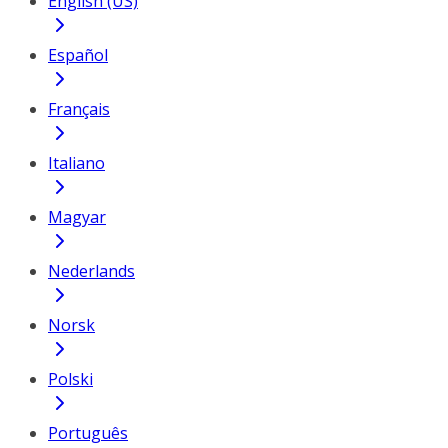
English (US)
Español
Français
Italiano
Magyar
Nederlands
Norsk
Polski
Português