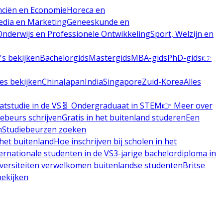
nciën en Economie
Horeca en
dia en Marketing
Geneeskunde en
nderwijs en Professionele Ontwikkeling
Sport, Welzijn en
's bekijken
Bachelorgids
Mastergids
MBA-gids
PhD-gids
👉
les bekijken
China
Japan
India
Singapore
Zuid-Korea
Alles
atstudie in de VS
🧬 Ondergraduaat in STEM
👉 Meer over
iebeurs schrijven
Gratis in het buitenland studeren
Een
n
Studiebeurzen zoeken
 het buitenland
Hoe inschrijven bij scholen in het
rnationale studenten in de VS
3-jarige bachelordiploma in
iversiteiten verwelkomen buitenlandse studenten
Britse
bekijken