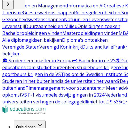
Bedrijfsleven en Management
Informatica en AI
Creatieve 
Toerisme
Geesteswetenschappen
Rechtsgeleerdheid en So
Gezondheidswetenschappen
Natuur- en Levenswetensch
Levensstijl
Duurzaamheid en Milieu
Opleidingen zoeken
Bacheloropleidingen vinden
Masteropleidingen vinden
MBA
Alle diplomagidsen bekijken
Diploma's ontdekken
Verenigde Staten
Verenigd Koninkrijk
Duitsland
Italië
Frankr
bekijken
🏛️ Studeer een master in Europa
🗝️ Bachelor in de VS
🌎 Ga
educations.com studiebeurzen
Een studiebeurs krijgen
Stu
sportbeurs krijgen in de VS
Tips om de Swedish Institute Sc
Studeren in het buitenland
Is de universiteit het waard?
De 
buitenland
Timemanagement voor studenten
👉 Meer advie
opkomst
VS F-1 visumbeleidswijzigingen in 2024
Nederland 
universiteiten verhogen de collegegeldlimiet tot £ 9.535
👉 
Opleidingen